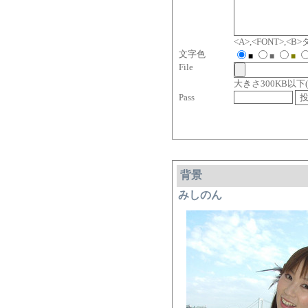
<A>,<FONT>,
文字色
■
■
■
File
大きさ300KB以下( jpg, 
Pass
背景
みしのん