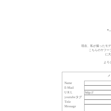
*
現在、私が撮ったモデ
こちらのヤフ
に大
よろ
メ
Name
E-Mail
U R L
youtubeタグ
Title
Message