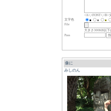
<A>,<FONT>,
文字色
■
■
■
File
大きさ300KB以下( jpg, 
Pass
像に
みしのん