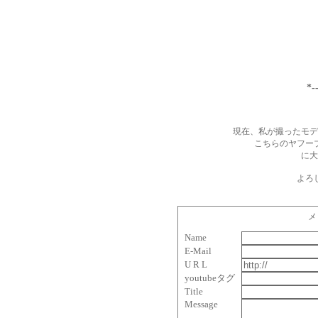
*
現在、私が撮ったモデ
こちらのヤフ
に大
よろ
メ
Name
E-Mail
U R L
youtubeタグ
Title
Message