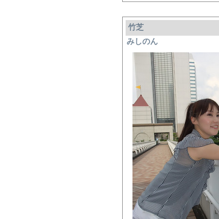
竹芝
みしのん