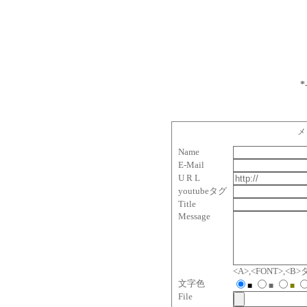
*
メ
Name
E-Mail
U R L
youtubeタグ
Title
Message
<A>,<FONT>,
文字色
■
■
■
File