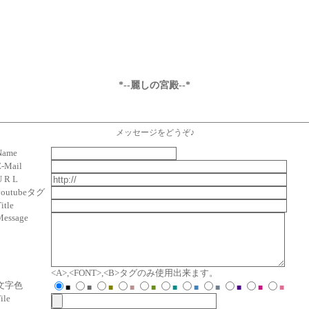
*--麗しの宮殿--*
メッセージをどうぞ♪
Name
E-Mail
U R L
youtubeタグ
itle
Message
<A>,<FONT>,<B>タグのみ使用出来ます。
文字色
■
■
■
■
■
■
■
■
■
■
■
ile