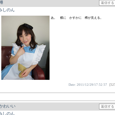
樽
みしのん
あ。 横に かすかに 樽が見える。
Date: 2011/12/29/17:52:57
[525
かわいい
みしのん