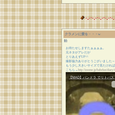
クラメンに愛を・・・w
飴
お待たせしますたぁぁぁぁ。
元ネタがアレだが
とりあえずUP^^
撮影協力ありがとうございました～
もう少し大きいサイズで見たければ
こちら→
http://zoome.jp/babelun/diary/