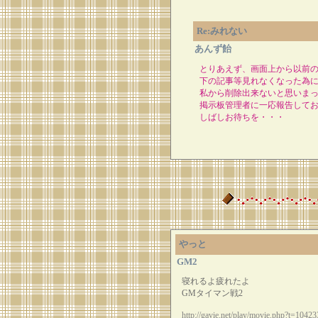
Re:みれない
あんず飴
とりあえず、画面上から以前
下の記事等見れなくなった為
私から削除出来ないと思いま
掲示板管理者に一応報告して
しばしお待ちを・・・
やっと
GM2
寝れるよ疲れたよ
GMタイマン戦2
http://gavie.net/play/movie.php?t=10423