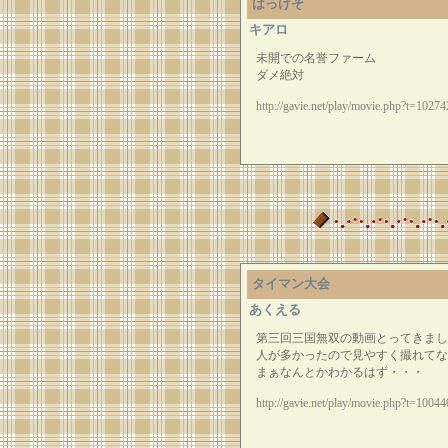
はっけそ
キアロ
未開での名誉ファーム
ダメ絶対
http://gavie.net/play/movie.php?t=10274
タイマン大会
あくえる
第三回三国無双の動画とってきまし
人が多かったので見やすく撮れてな
まぁなんとかわかるはず・・・
http://gavie.net/play/movie.php?t=10044