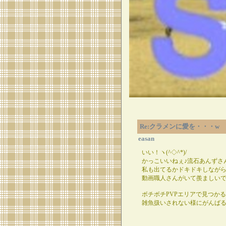
Re:クラメンに愛を・・・w
easan
いい！ヽ(^◇^*)/
かっこいいねぇ♪流石あんずさ
私も出てるかドキドキしなが
動画職人さんがいて羨ましいです(-
ボチボチPVPエリアで見つかる
雑魚扱いされない様にがんばるね～