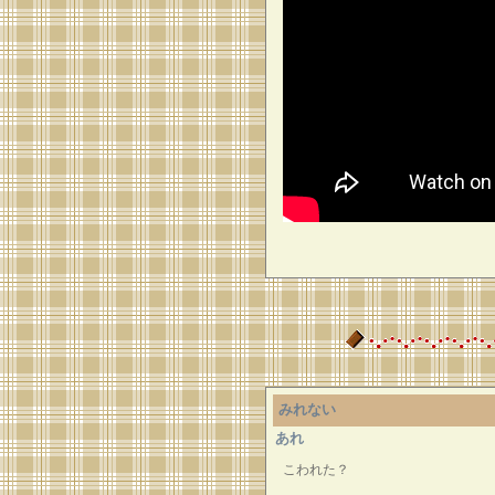
みれない
あれ
こわれた？