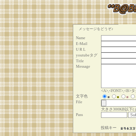
メッセージをどうぞ♪
Name
E-Mail
U R L
youtubeタグ
Title
Message
<A>,<FONT>,
文字色
■
■
■
File
大きさ300KB以下( jpg, g
Pass
投稿キー