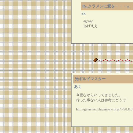
Re:クラメンに愛を・・・w
ak
ageage
あげええ
光ギルドマスター
あく
今更ながらいってきました。
行った事ない人は参考にどうぞ
http://gavie.net/play/movie.php?t=98310