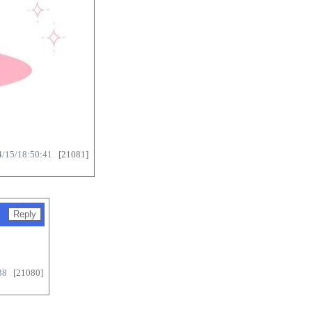
4/15/18:50:41
[21081]
38
[21080]