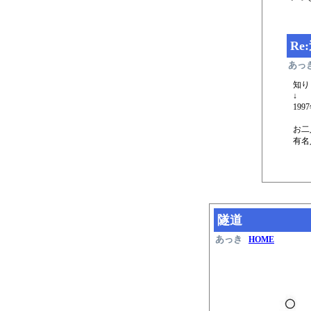
Re
あっ
知り
↓
19
お二
有名
隧道
あっき
HOME