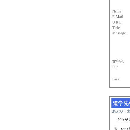
Name
E-Mail
U R L
Title
Message
文字色
File
Pass
道学先
あぶＱ・
「どうが
※ いつ