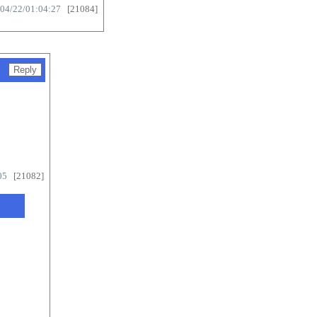
/04/22/01:04:27
[21084]
05
[21082]