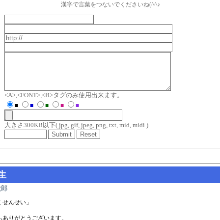
漢字で言葉をつないでくださいね(^^♪
<A>,<FONT>,<B>タグのみ使用出来ます。
■
■
■
■
■
大きさ300KB以下( jpg, gif, jpeg, png, txt, mid, midi )
生
太郎
くせんせい」
もありがとうございます。