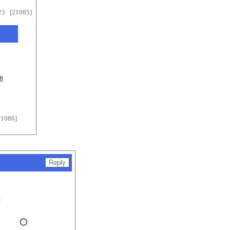
23
[21085]
団
1086]