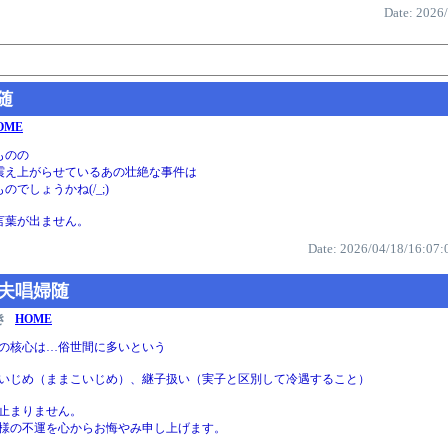
Date: 2026
随
OME
ものの
震え上がらせているあの壮絶な事件は
のでしょうかね(/_;)
言葉が出ません。
Date: 2026/04/18/16:07:
:夫唱婦随
き
HOME
の核心は…俗世間に多いという
いじめ（ままこいじめ）、継子扱い（実子と区別して冷遇すること）
止まりません。
様の不運を心からお悔やみ申し上げます。