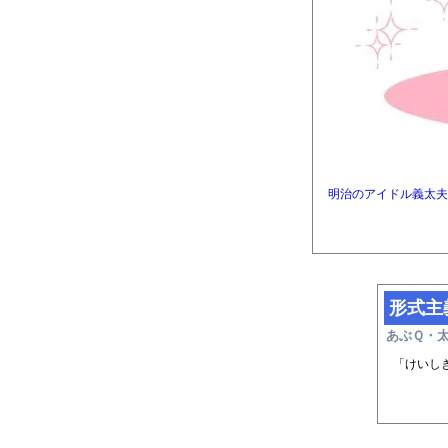
明治のアイドル義太夫
形式主
あぶＱ・
「けいし