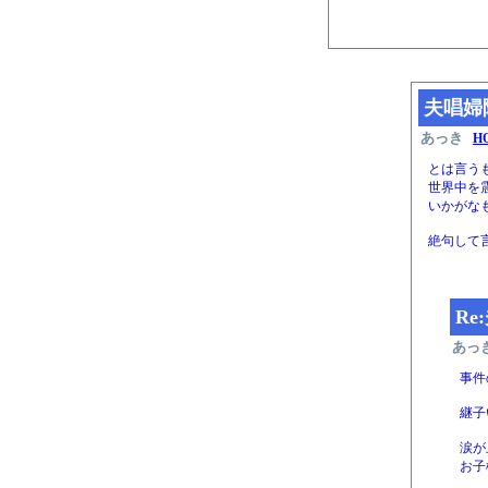
夫唱婦
あっき
H
とは言う
世界中を
いかがなも
絶句して
Re
あっ
事件
継子
涙が
お子